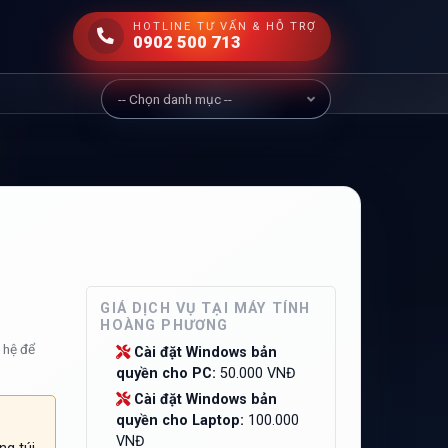
HOTLINE TƯ VẤN & HỖ TRỢ
0902 500 713
GIÁ DỊCH VỤ TẠI MÁY TÍNH
HOÀNG PHƯƠNG
n hệ để
Cài đặt Windows bản
quyền cho PC:
50.000 VNĐ
Cài đặt Windows bản
quyền cho Laptop:
100.000
VNĐ