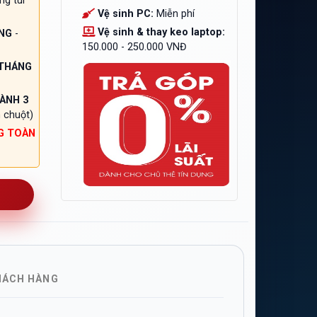
ng túi
Vệ sinh PC:
Miễn phí
Vệ sinh & thay keo laptop:
NG
-
150.000 - 250.000 VNĐ
 THÁNG
ÀNH 3
 chuột)
G TOÀN
HÁCH HÀNG