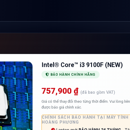
G
Intel® Core™ i3 9100F (NEW)
BẢO HÀNH CHÍNH HÃNG
757,900 ₫
(đã bao gồm VAT)
Giá có thể thay đổi theo từng thời điểm. Vui lòng liê
được báo giá chính xác.
CHÍNH SÁCH BẢO HÀNH TẠI MÁY TÍNH
HOÀNG PHƯƠNG