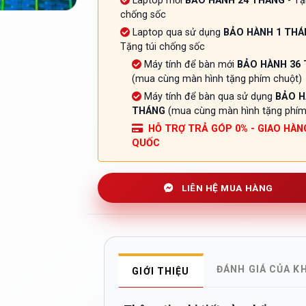
Laptop mới
BẢO HÀNH 24 THÁNG
- Tặ
chống sốc
Laptop qua sử dụng
BẢO HÀNH 1 THÁ
Tặng túi chống sốc
Máy tính để bàn mới
BẢO HÀNH 36
(mua cùng màn hình tặng phím chuột)
Máy tính để bàn qua sử dụng
BẢO H
THÁNG
(mua cùng màn hình tặng phím
HỖ TRỢ TRẢ GÓP 0% - GIAO HÀN
QUỐC
LIÊN HỆ MUA HÀNG
ĐÁNH GIÁ CỦA K
GIỚI THIỆU