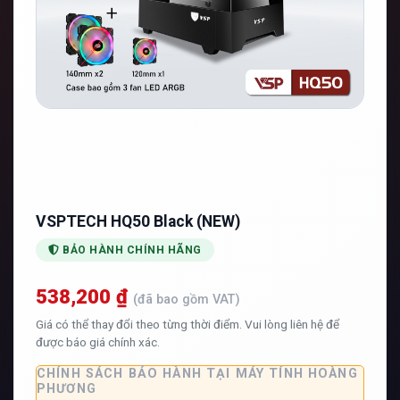
VSPTECH HQ50 Black (NEW)
BẢO HÀNH CHÍNH HÃNG
538,200 ₫
(đã bao gồm VAT)
Giá có thể thay đổi theo từng thời điểm. Vui lòng liên hệ để
được báo giá chính xác.
CHÍNH SÁCH BẢO HÀNH TẠI MÁY TÍNH HOÀNG
PHƯƠNG