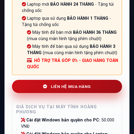
Laptop mới
BẢO HÀNH 24 THÁNG
- Tặng túi
chống sốc
Laptop qua sử dụng
BẢO HÀNH 1 THÁNG
-
Tặng túi chống sốc
Máy tính để bàn mới
BẢO HÀNH 36 THÁNG
(mua cùng màn hình tặng phím chuột)
Máy tính để bàn qua sử dụng
BẢO HÀNH 3
THÁNG
(mua cùng màn hình tặng phím chuột)
HỖ TRỢ TRẢ GÓP 0% - GIAO HÀNG TOÀN
QUỐC
LIÊN HỆ MUA HÀNG
GIÁ DỊCH VỤ TẠI MÁY TÍNH HOÀNG
PHƯƠNG
Cài đặt Windows bản quyền cho PC:
50.000
VNĐ