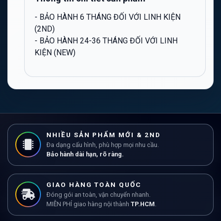
- BẢO HÀNH 6 THÁNG ĐỐI VỚI LINH KIỆN
(2ND)
- BẢO HÀNH 24-36 THÁNG ĐỐI VỚI LINH
KIỆN (NEW)
NHIỀU SẢN PHẨM MỚI & 2ND
Đa dạng cấu hình, phù hợp mọi nhu cầu.
Bảo hành dài hạn, rõ ràng.
GIAO HÀNG TOÀN QUỐC
Đóng gói an toàn, vận chuyển nhanh.
MIỄN PHÍ giao hàng nội thành
TP.HCM
.