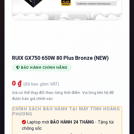
RUIX GX750 650W 80 Plus Bronze (NEW)
BẢO HÀNH CHÍNH HÃNG
0 ₫
(đã bao gồm VAT)
Giá có thể thay đổi theo từng thời điểm. Vui lòng liên hệ để
được báo giá chính xác.
CHÍNH SÁCH BẢO HÀNH TẠI MÁY TÍNH HOÀNG
PHƯƠNG
Laptop mới
BẢO HÀNH 24 THÁNG
- Tặng túi
chống sốc