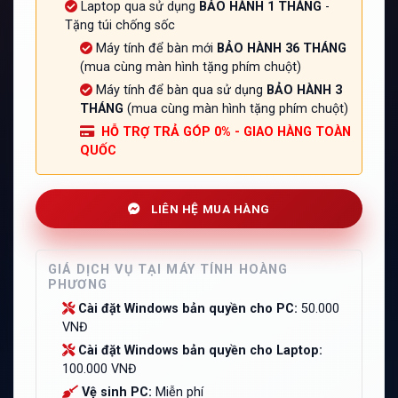
Laptop qua sử dụng
BẢO HÀNH 1 THÁNG
-
Tặng túi chống sốc
Máy tính để bàn mới
BẢO HÀNH 36 THÁNG
(mua cùng màn hình tặng phím chuột)
Máy tính để bàn qua sử dụng
BẢO HÀNH 3
THÁNG
(mua cùng màn hình tặng phím chuột)
HỖ TRỢ TRẢ GÓP 0% - GIAO HÀNG TOÀN
QUỐC
LIÊN HỆ MUA HÀNG
GIÁ DỊCH VỤ TẠI MÁY TÍNH HOÀNG
PHƯƠNG
Cài đặt Windows bản quyền cho PC:
50.000
VNĐ
Cài đặt Windows bản quyền cho Laptop:
100.000 VNĐ
Vệ sinh PC:
Miễn phí