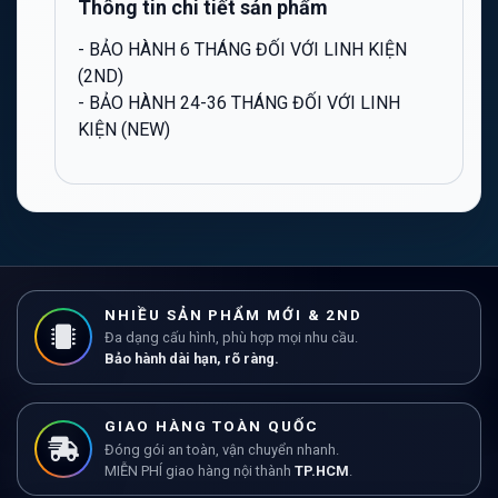
Thông tin chi tiết sản phẩm
- BẢO HÀNH 6 THÁNG ĐỐI VỚI LINH KIỆN
(2ND)
- BẢO HÀNH 24-36 THÁNG ĐỐI VỚI LINH
KIỆN (NEW)
NHIỀU SẢN PHẨM MỚI & 2ND
Đa dạng cấu hình, phù hợp mọi nhu cầu.
Bảo hành dài hạn, rõ ràng.
GIAO HÀNG TOÀN QUỐC
Đóng gói an toàn, vận chuyển nhanh.
MIỄN PHÍ giao hàng nội thành
TP.HCM
.