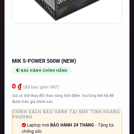
MIK S-POWER 500W (NEW)
BẢO HÀNH CHÍNH HÃNG
0 ₫
(đã bao gồm VAT)
Giá có thể thay đổi theo từng thời điểm. Vui lòng liên hệ để
được báo giá chính xác.
CHÍNH SÁCH BẢO HÀNH TẠI MÁY TÍNH HOÀNG
PHƯƠNG
Laptop mới
BẢO HÀNH 24 THÁNG
- Tặng túi
chống sốc