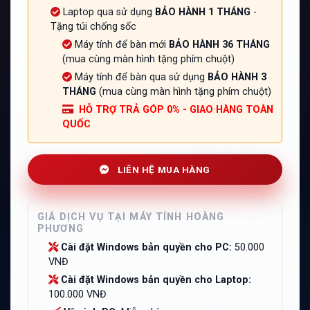
Laptop qua sử dụng
BẢO HÀNH 1 THÁNG
-
Tặng túi chống sốc
Máy tính để bàn mới
BẢO HÀNH 36 THÁNG
(mua cùng màn hình tặng phím chuột)
Máy tính để bàn qua sử dụng
BẢO HÀNH 3
THÁNG
(mua cùng màn hình tặng phím chuột)
HỖ TRỢ TRẢ GÓP 0% - GIAO HÀNG TOÀN
QUỐC
LIÊN HỆ MUA HÀNG
GIÁ DỊCH VỤ TẠI MÁY TÍNH HOÀNG
PHƯƠNG
Cài đặt Windows bản quyền cho PC:
50.000
VNĐ
Cài đặt Windows bản quyền cho Laptop:
100.000 VNĐ