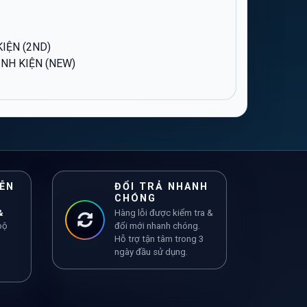
KIỆN (2ND)
INH KIỆN (NEW)
ỄN
ĐỔI TRẢ NHANH
CHÓNG
&
Hàng lỗi được kiểm tra &
bộ
đổi mới nhanh chóng.
Hỗ trợ tận tâm trong 3
C
ngày đầu sử dụng.