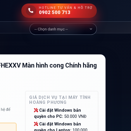
HOTLINE TƯ VẤN & HỖ TRỢ
0902 500 713
HEXXV Màn hình cong Chính hãng
GIÁ DỊCH VỤ TẠI MÁY TÍNH
HOÀNG PHƯƠNG
n hệ để
Cài đặt Windows bản
quyền cho PC:
50.000 VNĐ
Cài đặt Windows bản
quyền cho Laptop:
100.000