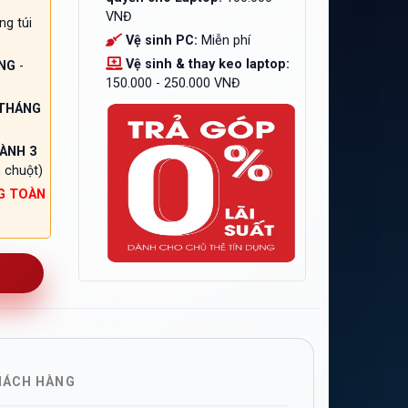
VNĐ
ng túi
Vệ sinh PC:
Miễn phí
Vệ sinh & thay keo laptop:
NG
-
150.000 - 250.000 VNĐ
 THÁNG
ÀNH 3
 chuột)
G TOÀN
HÁCH HÀNG