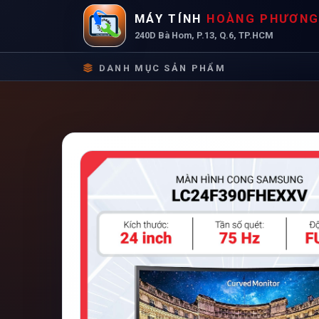
MÁY TÍNH
HOÀNG PHƯƠN
240D Bà Hom, P.13, Q.6, TP.HCM
DANH MỤC SẢN PHẨM