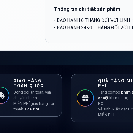
Thông tin chi tiết sản phẩm
- BẢO HÀNH 6 THÁNG ĐỐI VỚI LINH 
- BẢO HÀNH 24-36 THÁNG ĐỐI VỚI L
GIAO HÀNG
QUÀ TẶNG MI
TOÀN QUỐC
PHÍ
Đóng gói an toàn, vận
Tặng combo
phím 
chuyển nhanh.
chuột
khi mua trọn 
MIỄN PHÍ giao hàng nội
PC.
thành
TP.HCM
.
Vệ sinh & lắp đặt P
MIỄN PHÍ.