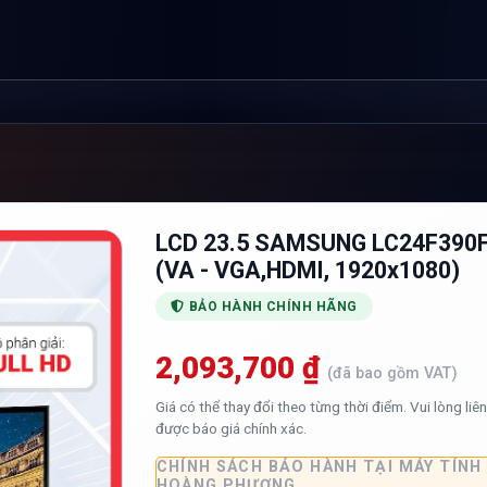
G
LCD 23.5 SAMSUNG LC24F390F
(VA - VGA,HDMI, 1920x1080)
BẢO HÀNH CHÍNH HÃNG
2,093,700 ₫
(đã bao gồm VAT)
Giá có thể thay đổi theo từng thời điểm. Vui lòng liê
được báo giá chính xác.
CHÍNH SÁCH BẢO HÀNH TẠI MÁY TÍNH
HOÀNG PHƯƠNG